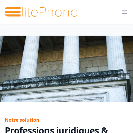
Elitephone
Op
Notre solution
Professions juridiques &