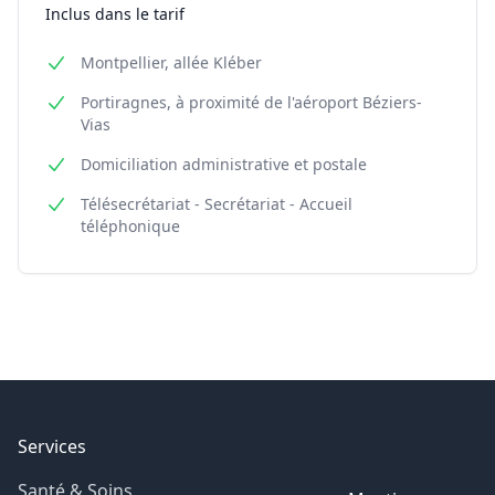
Inclus dans le tarif
Montpellier, allée Kléber
Portiragnes, à proximité de l'aéroport Béziers-
Vias
Domiciliation administrative et postale
Télésecrétariat - Secrétariat - Accueil
téléphonique
Footer
Services
Santé & Soins